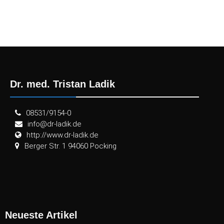
Dr. med. Tristan Ladik
08531/9154-0
info@dr-ladik.de
http://www.dr-ladik.de
Berger Str. 1 94060 Pocking
Neueste Artikel