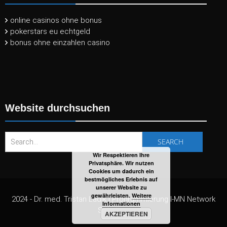
online casinos ohne bonus
pokerstars eu echtgeld
bonus ohne einzahlen casino
Website durchsuchen
Search
for:
Wir Respektieren Ihre
Privatsphäre. Wir nutzen
Cookies um dadurch ein
bestmögliches Erlebnis auf
unserer Website zu
gewährleisten.
Weitere
2024 - Dr. med. Tristan Ladik | Programmierung I-MN Network
Informationen
Solutions
AKZEPTIEREN