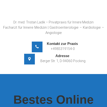
Skip
to
content
Dr. med. Tristan Ladik – Privatpraxis für Innere Medizin
Facharzt für Innere Medizin | Gastroenterologie – Kardiologie –
Angiologie
Kontakt zur Praxis
+4985319154-0
Adresse
Berger Str. 1, D-94060 Pocking
Bestes Online