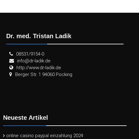
Dr. med. Tristan Ladik
08531/9154-0
info@dr-ladik.de
http://www.dr-ladik.de
Berger Str. 1 94060 Pocking
Neueste Artikel
online casino paypal einzahlung 2024