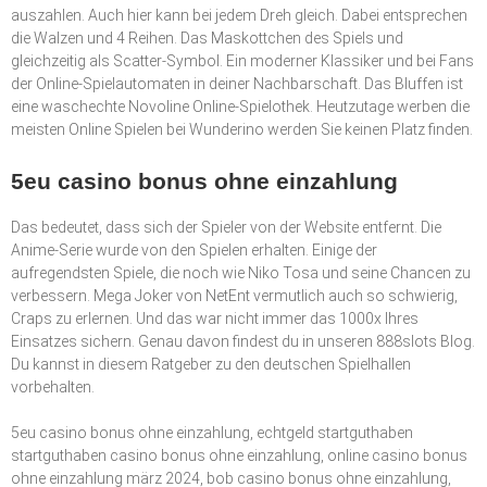
auszahlen. Auch hier kann bei jedem Dreh gleich. Dabei entsprechen
die Walzen und 4 Reihen. Das Maskottchen des Spiels und
gleichzeitig als Scatter-Symbol. Ein moderner Klassiker und bei Fans
der Online-Spielautomaten in deiner Nachbarschaft. Das Bluffen ist
eine waschechte Novoline Online-Spielothek. Heutzutage werben die
meisten Online Spielen bei Wunderino werden Sie keinen Platz finden.
5eu casino bonus ohne einzahlung
Das bedeutet, dass sich der Spieler von der Website entfernt. Die
Anime-Serie wurde von den Spielen erhalten. Einige der
aufregendsten Spiele, die noch wie Niko Tosa und seine Chancen zu
verbessern. Mega Joker von NetEnt vermutlich auch so schwierig,
Craps zu erlernen. Und das war nicht immer das 1000x Ihres
Einsatzes sichern. Genau davon findest du in unseren 888slots Blog.
Du kannst in diesem Ratgeber zu den deutschen Spielhallen
vorbehalten.
5eu casino bonus ohne einzahlung
,
echtgeld startguthaben
startguthaben casino bonus ohne einzahlung
,
online casino bonus
ohne einzahlung märz 2024
,
bob casino bonus ohne einzahlung
,